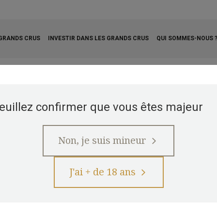
 GRANDS CRUS
INVESTIR DANS LES GRANDS CRUS
QUI SOMMES-NOUS 
MONTRACHET ENSEIGNERES DOMAINE RAMONET
euillez confirmer que vous êtes majeur
Non, je suis mineur
J'ai + de 18 ans